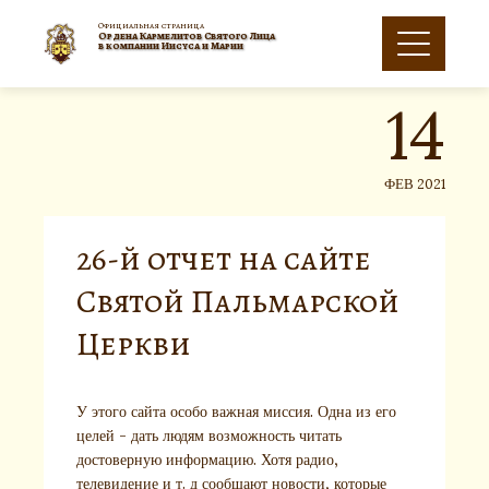
Skip
to
Официальная страница
Oрдена Кармелитов Святого Лица
14
content
в компании Иисуса и Марии
ФЕВ 2021
26-й отчет на сайте
Святой Пальмарской
Церкви
У этого сайта особо важная миссия. Одна из его
целей - дать людям возможность читать
достоверную информацию. Хотя радио,
телевидение и т. д сообщают новости, которые