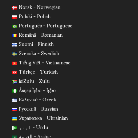
Norsk - Norwegian
Polski - Polish
Português - Portuguese
Română - Romanian
Suomi - Finnish
Svenska - Swedish
Tiếng Việt - Vietnamese
Türkçe - Turkish
isiZulu - Zulu
Ásụ̀sụ̀ Ìgbò - Igbo
Ελληνικά - Greek
Русский - Russian
Українська - Ukrainian
اردو - Urdu
العربية - Arabic