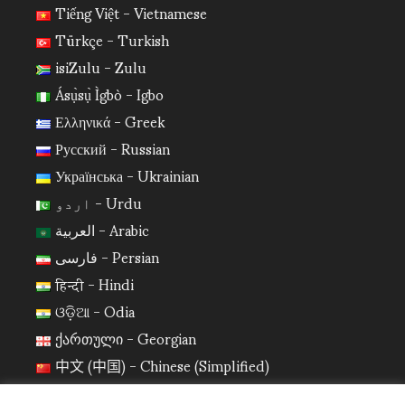
Tiếng Việt - Vietnamese
Türkçe - Turkish
isiZulu - Zulu
Ásụ̀sụ̀ Ìgbò - Igbo
Ελληνικά - Greek
Русский - Russian
Українська - Ukrainian
اردو - Urdu
العربية - Arabic
فارسی - Persian
हिन्दी - Hindi
ଓଡ଼ିଆ - Odia
ქართული - Georgian
中文 (中国) - Chinese (Simplified)
日本語 - Japanese