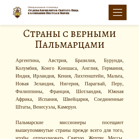
Официальная страница
Oрдена Кармелитов Святого Лица
в компании Иисуса и Марии
Страны с верными
Пальмарцами
Аргентина, Австрия, Бразилия, Бурунди,
Колумбия, Конго Киншаса, Англия, Германия,
Индия, Ирландия, Кения, Лихтенштейн, Мальта,
Новая Зеландия, Нигерия, Парагвай, Перу,
Филиппины, Франция, Шотландия, Южная
Африка, Испания, Швейцария, Соединенные
Штаты, Венесуэла, Камерун.
Пальмарские миссионеры посещают
вышеупомянутые страны прежде всего для того,
чтобы отпраздновать Святую Жертву Мессы,