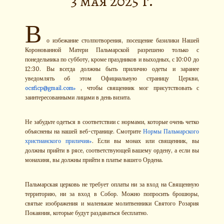
3 мая 2025 г.
В
о избежание столпотворения, посещение базилики Нашей
Коронованной Матери Пальмарской разрешено только с
понедельника по субботу, кроме праздников и выходных, с 10:00 до
12:30. Вы всегда должны быть прилично одеты и заранее
уведомлять об этом Официальную страницу Церкви,
ocsficp@gmail.com
, чтобы священник мог присутствовать с
заинтересованными лицами в день визита.
Не забудьте одеться в соответствии с нормами, которые очень четко
объяснены на нашей веб-странице. Смотрите
Нормы Пальмарского
христианского приличия
. Если вы монах или священник, вы
должны прийти в рясе, соответствующей вашему ордену, а если вы
монахиня, вы должны прийти в платье вашего Ордена.
Пальмарская церковь не требует оплаты ни за вход на Священную
территорию, ни за вход в Собор. Можно попросить брошюры,
святые изображения и маленькие молитвенники Святого Розария
Покаяния, которые будут раздаваться бесплатно.