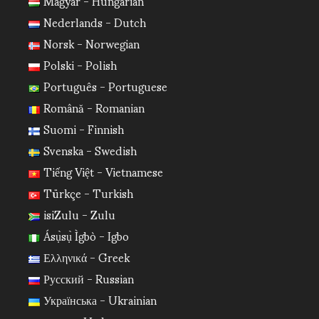
Magyar - Hungarian
Nederlands - Dutch
Norsk - Norwegian
Polski - Polish
Português - Portuguese
Română - Romanian
Suomi - Finnish
Svenska - Swedish
Tiếng Việt - Vietnamese
Türkçe - Turkish
isiZulu - Zulu
Ásụ̀sụ̀ Ìgbò - Igbo
Ελληνικά - Greek
Русский - Russian
Українська - Ukrainian