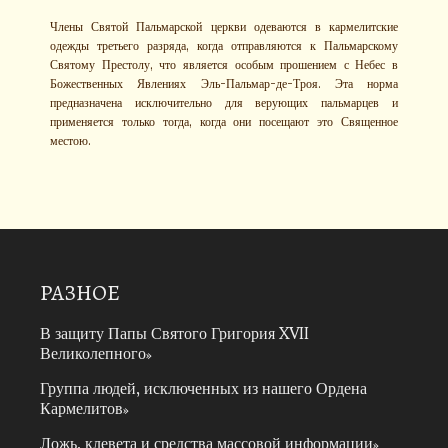
Члены Святой Пальмарской церкви одеваются в кармелитские
одежды третьего разряда, когда отправляются к Пальмарскому
Святому Престолу, что является особым прошением с Небес в
Божественных Явлениях Эль-Пальмар-де-Троя. Эта норма
предназначена исключительно для верующих пальмарцев и
применяется только тогда, когда они посещают это Священное
местою.
РАЗНОЕ
В защиту Папы Святого Григория XVII
Великолепного
Группа людей, исключенных из нашего Ордена
Кармелитов
Ложь, клевета и средства массовой информации