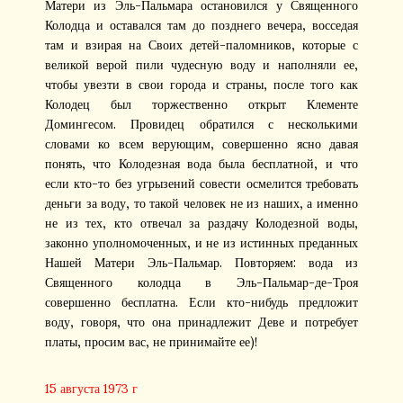
Матери из Эль-Пальмара остановился у Священного
Колодца и оставался там до позднего вечера, восседая
там и взирая на Своих детей-паломников, которые с
великой верой пили чудесную воду и наполняли ее,
чтобы увезти в свои города и страны, после того как
Колодец был торжественно открыт Клементе
Домингесом. Провидец обратился с несколькими
словами ко всем верующим, совершенно ясно давая
понять, что Колодезная вода была бесплатной, и что
если кто-то без угрызений совести осмелится требовать
деньги за воду, то такой человек не из наших, а именно
не из тех, кто отвечал за раздачу Колодезной воды,
законно уполномоченных, и не из истинных преданных
Нашей Матери Эль-Пальмар. Повторяем: вода из
Священного колодца в Эль-Пальмар-де-Троя
совершенно бесплатна. Если кто-нибудь предложит
воду, говоря, что она принадлежит Деве и потребует
платы, просим вас, не принимайте ее)!
15 августа 1973 г