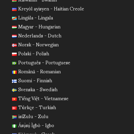
Kreyòl ayisyen - Haitian Creole
Lingála - Lingala
Magyar - Hungarian
Nederlands - Dutch
Norsk - Norwegian
Polski - Polish
Português - Portuguese
Română - Romanian
Suomi - Finnish
Svenska - Swedish
Tiếng Việt - Vietnamese
Türkçe - Turkish
isiZulu - Zulu
Ásụ̀sụ̀ Ìgbò - Igbo
Ελληνικά - Greek