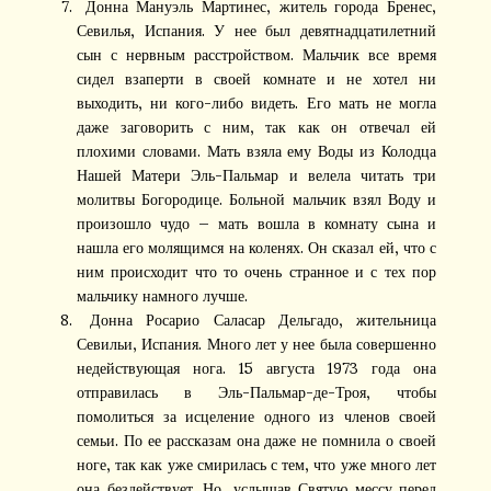
Донна Мануэль Мартинес, житель города Бренес,
Севилья, Испания. У нее был девятнадцатилетний
сын с нервным расстройством. Мальчик все время
сидел взаперти в своей комнате и не хотел ни
выходить, ни кого-либо видеть. Его мать не могла
даже заговорить с ним, так как он отвечал ей
плохими словами. Мать взяла ему Воды из Колодца
Нашей Матери Эль-Пальмар и велела читать три
молитвы Богородице. Больной мальчик взял Воду и
произошло чудо — мать вошла в комнату сына и
нашла его молящимся на коленях. Он сказал ей, что с
ним происходит что то очень странное и с тех пор
мальчику намного лучше.
Донна Росарио Саласар Дельгадо, жительница
Севильи, Испания. Много лет у нее была совершенно
недействующая нога. 15 августа 1973 года она
отправилась в Эль-Пальмар-де-Троя, чтобы
помолиться за исцеление одного из членов своей
семьи. По ее рассказам она даже не помнила о своей
ноге, так как уже смирилась с тем, что уже много лет
она бездействует. Но, услышав Святую мессу перед