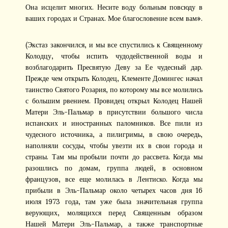
Она исцелит многих. Несите воду больным повсюду в
ваших городах и Странах. Мое благословение всем вам».
(Экстаз закончился, и мы все спустились к Священному
Колодцу, чтобы испить чудодейственной воды и
возблагодарить Пресвятую Деву за Ее чудесный дар.
Прежде чем открыть Колодец, Клементе Домингес начал
таинство Святого Розария, по которому мы все молились
с большим рвением. Провидец открыл Колодец Нашей
Матери Эль-Пальмар в присутствии большого числа
испанских и иностранных паломников. Все пили из
чудесного источника, а пилигримы, в свою очередь,
наполняли сосуды, чтобы увезти их в свои города и
страны. Там мы пробыли почти до рассвета. Когда мы
разошлись по домам, группа людей, в основном
французов, все еще молилась в Лентиско. Когда мы
прибыли в Эль-Пальмар около четырех часов дня 16
июля 1973 года, там уже была значительная группа
верующих, молящихся перед Священным образом
Нашей Матери Эль-Пальмар, а также транспортные