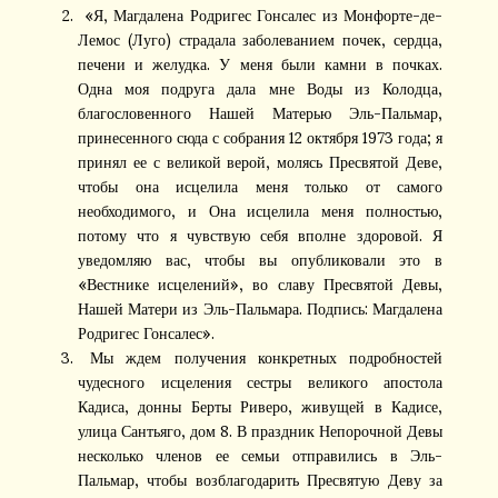
«Я, Магдалена Родригес Гонсалес из Монфорте-де-
Лемос (Луго) страдала заболеванием почек, сердца,
печени и желудка. У меня были камни в почках.
Одна моя подруга дала мне Воды из Колодца,
благословенного Нашей Матерью Эль-Пальмар,
принесенного сюда с собрания 12 октября 1973 года; я
принял ее с великой верой, молясь Пресвятой Деве,
чтобы она исцелила меня только от самого
необходимого, и Она исцелила меня полностью,
потому что я чувствую себя вполне здоровой. Я
уведомляю вас, чтобы вы опубликовали это в
«Вестнике исцелений», во славу Пресвятой Девы,
Нашей Матери из Эль-Пальмара. Подпись: Магдалена
Родригес Гонсалес».
Мы ждем получения конкретных подробностей
чудесного исцеления сестры великого апостола
Кадиса, донны Берты Риверо, живущей в Кадисе,
улица Сантьяго, дом 8. В праздник Непорочной Девы
несколько членов ее семьи отправились в Эль-
Пальмар, чтобы возблагодарить Пресвятую Деву за