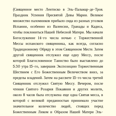
(Священное место Лентиско в Эль-Пальмар-де-Троя.
Праздник Успения Пресвятой Девы Марии. Великое
множество паломников прибыло сюда из разных уголков
Испании, особенно из Валенсии, Гранады и Кадиса,
чтобы поклониться Нашей Небесной Матери. Мы начали
Богослужение 14-го числа ночью с Торжественной
Мессы испанского священника, как всегда, согласно
Традиционному Обряду в этом Священном Месте. Затем
другой священник отслужил еще одну Мессу, после
которой Благословенное Таинство было выставлено до
5.30 утра 15-го, завершив Экспозицию Торжественным
Шествием с Его Божественным Величеством вниз, за
пределы владений. Затем на рассвете 15-го числа третий
Священник отслужил Святую Мессу. Вечером, после
чтения Святого Розария Покаяния и других молитв,
около 8 часов была отслужена еще одна Святая месса, в
которой с великой преданностью принимало участие
значительное количество людей, стоящих перед
Божественным Ликом и Образом Нашей Матери Эль-