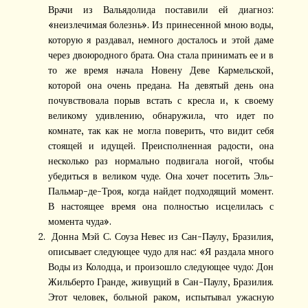
Врачи из Вальядолида поставили ей диагноз:
«неизлечимая болезнь». Из принесенной мною воды,
которую я раздавал, немного досталось и этой даме
через двоюродного брата. Она стала принимать ее и в
то же время начала Новену Деве Кармельской,
которой она очень предана. На девятый день она
почувствовала порыв встать с кресла и, к своему
великому удивлению, обнаружила, что идет по
комнате, так как не могла поверить, что видит себя
стоящей и идущей. Преисполненная радости, она
несколько раз нормально подвигала ногой, чтобы
убедиться в великом чуде. Она хочет посетить Эль-
Пальмар-де-Троя, когда найдет подходящий момент.
В настоящее время она полностью исцелилась с
момента чуда».
Донна Мэй С. Соуза Невес из Сан-Паулу, Бразилия,
описывает следующее чудо для нас: «Я раздала много
Воды из Колодца, и произошло следующее чудо: Дон
Жильберто Гранде, живущий в Сан-Паулу, Бразилия.
Этот человек, больной раком, испытывал ужасную