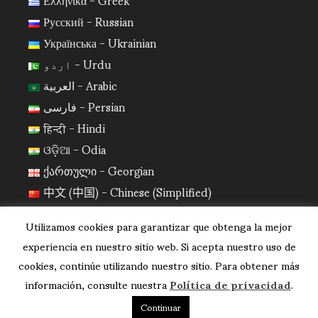
Русский - Russian
Українська - Ukrainian
اردو - Urdu
العربية - Arabic
فارسی - Persian
हिन्दी - Hindi
ଓଡ଼ିଆ - Odia
ქართული - Georgian
中文 (中国) - Chinese (Simplified)
日本語 - Japanese
Utilizamos cookies para garantizar que obtenga la mejor
한국어 - Korean
experiencia en nuestro sitio web. Si acepta nuestro uso de
cookies, continúe utilizando nuestro sitio. Para obtener más
información, consulte nuestra
Política de privacidad
.
Continuar