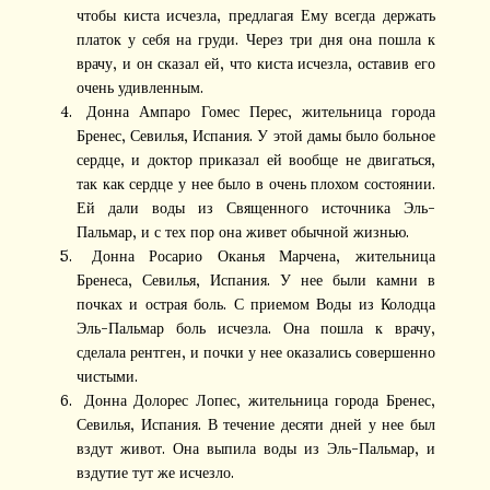
чтобы киста исчезла, предлагая Ему всегда держать
платок у себя на груди. Через три дня она пошла к
врачу, и он сказал ей, что киста исчезла, оставив его
очень удивленным.
Донна Ампаро Гомес Перес, жительница города
Бренес, Севилья, Испания. У этой дамы было больное
сердце, и доктор приказал ей вообще не двигаться,
так как сердце у нее было в очень плохом состоянии.
Ей дали воды из Священного источника Эль-
Пальмар, и с тех пор она живет обычной жизнью.
Донна Росарио Оканья Марчена, жительница
Бренеса, Севилья, Испания. У нее были камни в
почках и острая боль. С приемом Воды из Колодца
Эль-Пальмар боль исчезла. Она пошла к врачу,
сделала рентген, и почки у нее оказались совершенно
чистыми.
Донна Долорес Лопес, жительница города Бренес,
Севилья, Испания. В течение десяти дней у нее был
вздут живот. Она выпила воды из Эль-Пальмар, и
вздутие тут же исчезло.