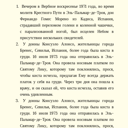
Вечером в Вербное воскресенье 1971 года, во время
молитв Крестного Пути в Эль-Пальмар-де-Троя, дон
Фернандо Гомес Морено из Кадиса, Испания,
страдавший переломом голени и коленной чашечки,
с парализованной ногой, был исцелен Небом в
присутствии нескольких свидетелей.
У донны Консуэло Алонсо, жительницы города
Бренес, Севилья, Испания, более года была киста в
груди. 16 июля 1973 года она отправилась в Эль-
Пальмар-де-Троя. Она провела носовым платком по
Святому Лику, которому там поклонялись, прося,
чтобы киста исчезла, предлагая Ему всегда держать
платок у себя на груди. Через три дня она пошла к
врачу, и он сказал ей, что киста исчезла, оставив его
очень удивленным.
У донны Консуэло Алонсо, жительницы города
Бренес, Севилья, Испания, более года была киста в
груди. 16 июля 1973 года она отправилась в Эль-
Пальмар-де-Троя. Она провела носовым платком по
Святому Лику, которому там поклонялись, прося,