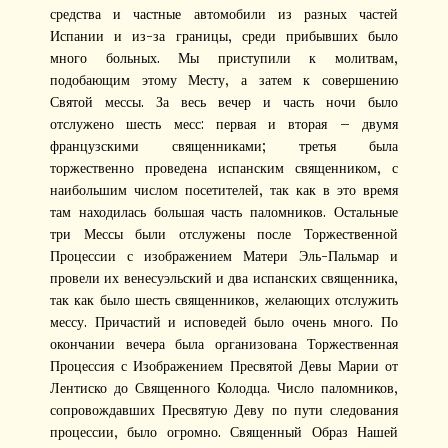
средства и частные автомобили из разных частей
Испании и из-за границы, среди прибывших было
много больных. Мы приступили к молитвам,
подобающим этому Месту, а затем к совершению
Святой мессы. За весь вечер и часть ночи было
отслужено шесть месс: первая и вторая — двумя
французскими священниками; третья была
торжественно проведена испанским священником, с
наибольшим числом посетителей, так как в это время
там находилась большая часть паломников. Остальные
три Мессы были отслужены после Торжественной
Процессии с изображением Матери Эль-Пальмар и
провели их венесуэльский и два испанских священника,
так как было шесть священников, желающих отслужить
мессу. Причастий и исповедей было очень много. По
окончании вечера была организована Торжественная
Процессия с Изображением Пресвятой Девы Марии от
Лентиско до Священного Колодца. Число паломников,
сопровождавших Пресвятую Деву по пути следования
процессии, было огромно. Священный Образ Нашей