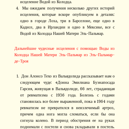
исцеление Водой из Колодца.
Мы ожидаем получения несколько других историй
исцеления, которые вскоре опубликуем в деталях:
одно в городе Лоха, три в Барселоне, еще одно в
Кадисе, два в Ирландии и одно в Мексике, все с
Водой из Колодца Нашей Матери Эль-Пальмар.
Дальнейшие чудесные исцеления с помощью Воды из
Колодца Нашей Матери Эль-Пальмар из Эль-Пальмар-
де-Троя
Дон Алонсо Техо из Вальядолида рассказывает нам о
следующем чуде: «Донна Эмилиана Буэнапосада
Гарсия, живущая в Вальядолиде, 66 лет, страдающая
от ревматизма с 1936 года. Болезнь с годами
становилась все более выраженной, пока в 1964 году
ревматизм не превратился в неизлечимый артроз,
причем одна нога могла сломаться, если бы она
согнула колено. В период обострения ее на руках
поднимали с постели и снова укладывали в постель.