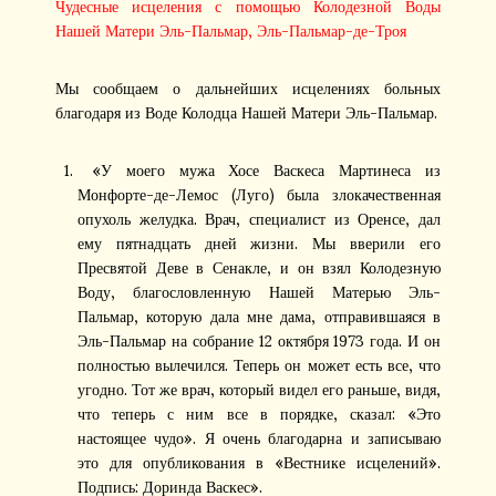
Чудесные исцеления с помощью Колодезной Воды
Нашей Матери Эль-Пальмар, Эль-Пальмар-де-Троя
Мы сообщаем о дальнейших исцелениях больных
благодаря из Воде Колодца Нашей Матери Эль-Пальмар.
«У моего мужа Хосе Васкеса Мартинеса из
Монфорте-де-Лемос (Луго) была злокачественная
опухоль желудка. Врач, специалист из Оренсе, дал
ему пятнадцать дней жизни. Мы вверили его
Пресвятой Деве в Сенакле, и он взял Колодезную
Воду, благословленную Нашей Матерью Эль-
Пальмар, которую дала мне дама, отправившаяся в
Эль-Пальмар на собрание 12 октября 1973 года. И он
полностью вылечился. Теперь он может есть все, что
угодно. Тот же врач, который видел его раньше, видя,
что теперь с ним все в порядке, сказал: «Это
настоящее чудо». Я очень благодарна и записываю
это для опубликования в «Вестнике исцелений».
Подпись: Доринда Васкес».