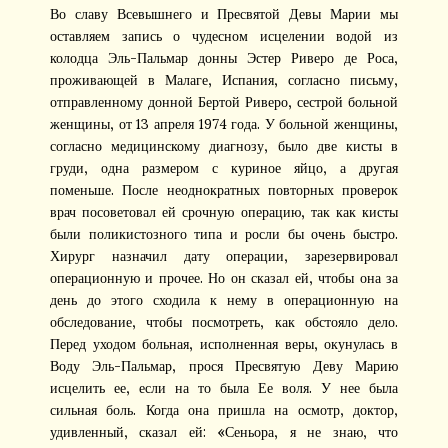
Во славу Всевышнего и Пресвятой Девы Марии мы
оставляем запись о чудесном исцелении водой из
колодца Эль-Пальмар донны Эстер Риверо де Роса,
проживающей в Малаге, Испания, согласно письму,
отправленному донной Бертой Риверо, сестрой больной
женщины, от 13 апреля 1974 года. У больной женщины,
согласно медицинскому диагнозу, было две кисты в
груди, одна размером с куриное яйцо, а другая
поменьше. После неоднократных повторных проверок
врач посоветовал ей срочную операцию, так как кисты
были поликистозного типа и росли бы очень быстро.
Хирург назначил дату операции, зарезервировал
операционную и прочее. Но он сказал ей, чтобы она за
день до этого сходила к нему в операционную на
обследование, чтобы посмотреть, как обстояло дело.
Перед уходом больная, исполненная веры, окунулась в
Воду Эль-Пальмар, прося Пресвятую Деву Марию
исцелить ее, если на то была Ее воля. У нее была
сильная боль. Когда она пришла на осмотр, доктор,
удивленный, сказал ей: «Сеньора, я не знаю, что